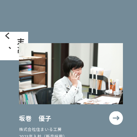
、
志
高
く
坂巻 優子
株式会社住まいる工房
2023年入社（新卒採用）