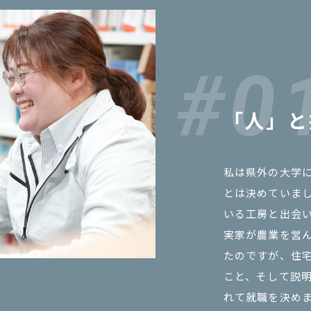
「人」と
私は県外の大学
とは決めていま
いる工房と出会
実家が農業を営
たのですが、住
こと、そして説
れて就職を決め