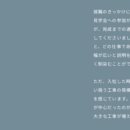
就職のきっかけ
見学会への参加
が、完成までの
してくださいま
と、どの仕事で
幅が広いと説明
く馴染むことが
ただ、入社した
い扱う工事の規
を感じています
が中心だったの
大きな工事が増